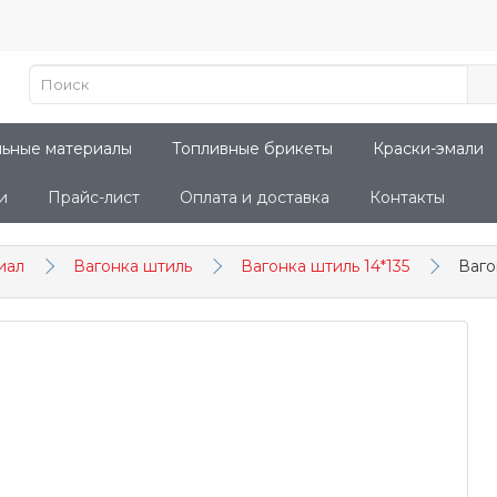
льные материалы
Топливные брикеты
Краски-эмали
и
Прайс-лист
Оплата и доставка
Контакты
иал
Вагонка штиль
Вагонка штиль 14*135
Ваго