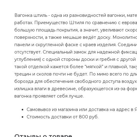
Вагонка штиль - одна из разновидностей вагонки, ма
работах. Приемущество Штиля по сравнению с еврова
большую площадь покрытия, а значит, увеливают скоро
поверхности, а также мешьше ведёт доску. Монолитно
панели и скругленной фаске с краев изделия. Соедини
отсутствует. Специальный замок для надежной фиксац
углубления) с одной стороны доски и гребня с другой
такой отделкой кажется более “мягкой” и плавной, та
трещин и сколов почти не будет. По мимо всего по д
борозда для обеспечения свободного доступа воздуха
излишка влаги в древесине, образующегося из-за фор
вагонка проявляет себя лучше.
Самовывоз из магазина или доставка на адрес в 
Стоимость доставки от 800 руб.
Отзывы о товаре