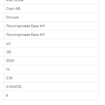
ель, сосна
Сорт-АВ
Россия
Лесоторговая база №1
Лесоторговая база №1
шт
135
2500
14
2.36
0.004725
6