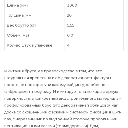
Длина (мм)
3000
Толщина (мм)
20
Вес брутто (кг)
5.55
Объем (м3)
0.0111
Кол-во штук в упаковке
4
Имитация бруса, её превосходство в том, что это
натуральная древесина и её декоративность фактуры
просто не повторить ни какому сайдингу, особенно,
фиброцементному виду. И имитирует она не характерную
поверхность, а конкретный вид строительного материала –
профилированный брус. Это декоративная облицовочная
доска со скошенными фасками и системой фиксации в шип-
паз, с нарезанными по внутренней стороне продольными
вентиляционными пазами (термодорожки). Дом,