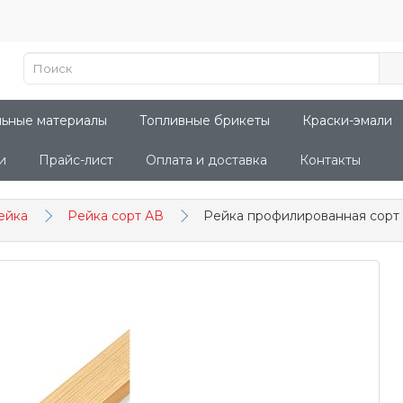
льные материалы
Топливные брикеты
Краски-эмали
и
Прайс-лист
Оплата и доставка
Контакты
ейка
Рейка сорт АВ
Рейка профилированная сорт 