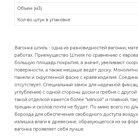
Объем (м3)
Кол-во штук в упаковке
Вагонка штиль - одна из разновидностей вагонки, ма
работах. Приемущество Штиля по сравнению с еврова
большую площадь покрытия, а значит, увеливают скоро
поверхности, а также мешьше ведёт доску. Монолитно
панели и скругленной фаске с краев изделия. Соедини
отсутствует. Специальный замок для надежной фиксац
углубления) с одной стороны доски и гребня с другой
такой отделкой кажется более “мягкой” и плавной, та
трещин и сколов почти не будет. По мимо всего по д
борозда для обеспечения свободного доступа воздуха
излишка влаги в древесине, образующегося из-за фор
вагонка проявляет себя лучше.