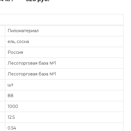
Пиломатериал
ель, сосна
Россия
Лесоторговая база №1
Лесоторговая база №1
шт
88
1000
12.5
0.54