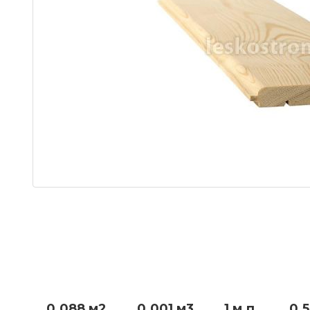
0.088 м2
0.001 м3
1 м.п.
0.5