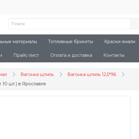
льные материалы
Топливные брикеты
Краски-эмали
и
Прайс-лист
Оплата и доставка
Контакты
иал
Вагонка штиль
Вагонка штиль 12,5*96
10 шт.) в Ярославле