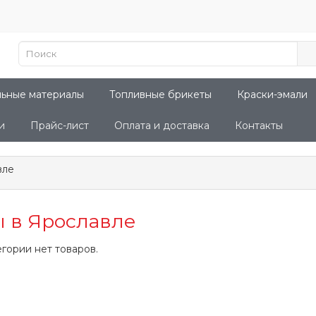
льные материалы
Топливные брикеты
Краски-эмали
и
Прайс-лист
Оплата и доставка
Контакты
вле
 в Ярославле
егории нет товаров.